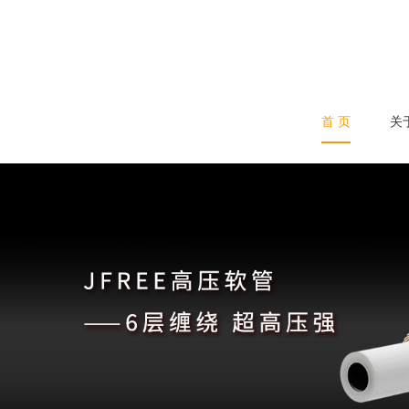
首 页
关