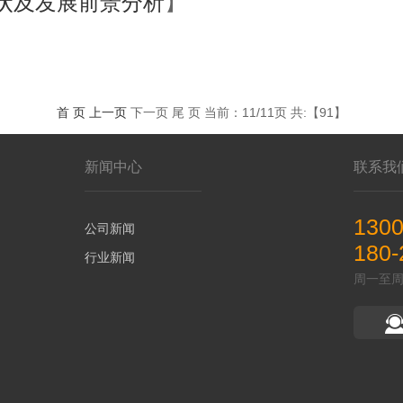
状及发展前景分析
】
首 页
上一页
下一页 尾 页 当前：11/11页 共:【91】
新闻中心
联系我
130
公司新闻
180-
行业新闻
周一至周六 