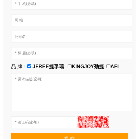
品 牌：
JFREE捷孚瑞
KINGJOY劲捷
AFI
提 交